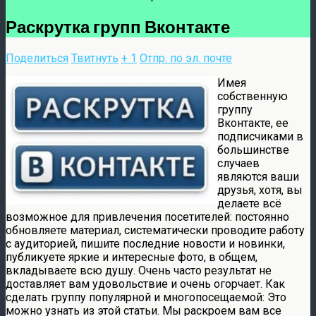
Раскрутка групп Вконтакте
Поделиться
Твитнуть
+ 1
Отпр. по эл. почте
Имея
собственную
группу
Вконтакте, ее
подписчиками в
большинстве
случаев
являются ваши
друзья, хотя, вы
делаете всё
возможное для привлечения посетителей: постоянно
обновляете материал, систематически проводите работу
с аудиторией, пишите последние новости и новинки,
публикуете яркие и интересные фото, в общем,
вкладываете всю душу. Очень часто результат не
доставляет вам удовольствие и очень огорчает. Как
сделать группу популярной и многопосещаемой: Это
можно узнать из этой статьи. Мы раскроем вам все