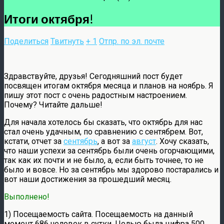
Итоги октября!
Поделиться
Твитнуть
+ 1
Отпр. по эл. почте
Здравствуйте, друзья! Сегодняшний пост будет
посвящен итогам октября месяца и планов на ноябрь. Я
пишу этот пост с очень радостным настроением.
Почему? Читайте дальше!
Для начала хотелось бы сказать, что октябрь для нас
стал очень удачным, по сравнению с сентябрем. Вот,
кстати, отчет за
сентябрь
, а вот за
август
. Хочу сказать,
что наши успехи за сентябрь были очень огорчающими,
так как их почти и не было, а, если быть точнее, то не
было и вовсе. Но за сентябрь мы здорово постарались и
вот наши достижения за прошедший месяц.
Выполнено!
1) Посещаемость сайта. Посещаемость на данный
момент 686 человек в сутки. Целью была цифра 500