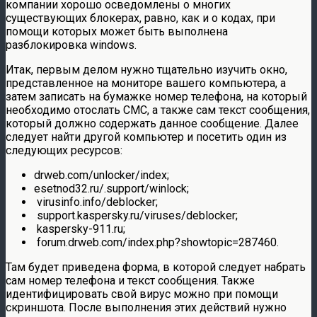
компании хорошо осведомлены о многих
существующих блокерах, равно, как и о кодах, при
помощи которых может быть выполнена
разблокировка windows.
Итак, первым делом нужно тщательно изучить окно,
представленное на мониторе вашего компьютера, а
затем записать на бумажке номер телефона, на который
необходимо отослать СМС, а также сам текст сообщения,
который должно содержать данное сообщение. Далее
следует найти другой компьютер и посетить один из
следующих ресурсов:
drweb.com/unlocker/index;
esetnod32.ru/.support/winlock;
virusinfo.info/deblocker;
support.kaspersky.ru/viruses/deblocker;
kaspersky-911.ru;
forum.drweb.com/index.php?showtopic=287460.
Там будет приведена форма, в которой следует набрать
сам номер телефона и текст сообщения. Также
идентифицировать свой вирус можно при помощи
скриншота. После выполнения этих действий нужно