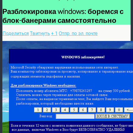
Разблокировка windows: боремся с
блок-банерами самостоятельно
Поделиться
Твитнуть
+ 1
Отпр. по эл. почте