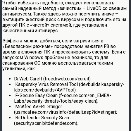
Чтобы избежать подобного, следует использовать
самый надежный метод «зачистки» – LiveCD со свежим
антивирусом. Также здесь можно поступить иначе –
вытащить жесткий диск с вирусом и подключить его на
другой ПК с «чистой» системой, где установлен
качественный антивирус.
Эффекта можно добиться, если загрузиться в
«Безопасном режиме» посредством нажатия F8 во
время включения ПК и просканировать систему. Если с
запуском Windows проблем не возникло, то для
сканирования ОС можно воспользоваться такими
утилитами, как:
Dr.Web CureIt (freedrweb.com/cureit);
Kaspersky Virus Removal Tool (devbuilds.kaspersky-
labs.com/devbuilds/AVPTool);
F-Secure Easy Clean (f-secure.com/en_EMEA-
Labs/security-threats/tools/easy-clean);
McAfee AVERT Stinger
(us.mcafee.com/virusInfo/default.asp?id=stinger);
BitDefender Security Scan
(securityscan.bitdefender.com).