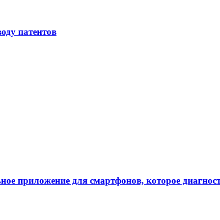
воду патентов
ное приложение для смартфонов, которое диагнос