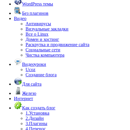
WordPress темы
Без плагинов
Видео
Антивирусы
Визуальные закладки
Все о Linux
Домен и хостинг
Раскрутка и продвижение сайта
Социальные сети
Чистка компьютера
Видеоуроки
Ucoz
Создание блога
Для сайта
Железо
Интернет
Как создать блог
1.Установка
2.Дизайн
3.Плагины
4.Перенос