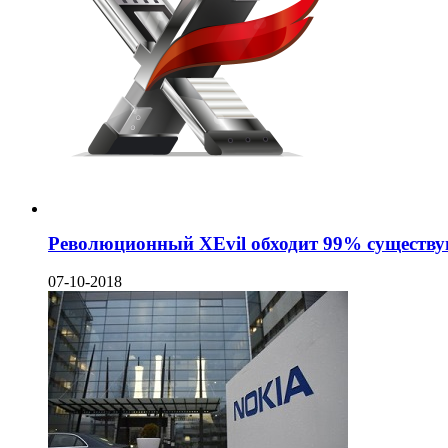
Революционный XEvil обходит 99% существ
07-10-2018