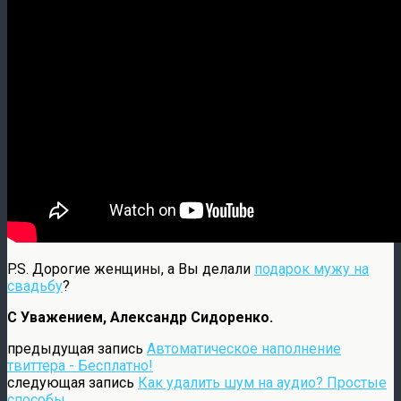
P.S. Дорогие женщины, а Вы делали
подарок мужу на
свадьбу
?
С Уважением, Александр Сидоренко.
предыдущая запись
Автоматическое наполнение
твиттера - Бесплатно!
следующая запись
Как удалить шум на аудио? Простые
способы.