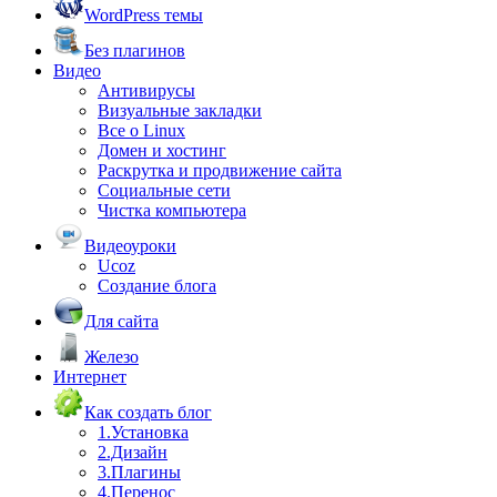
WordPress темы
Без плагинов
Видео
Антивирусы
Визуальные закладки
Все о Linux
Домен и хостинг
Раскрутка и продвижение сайта
Социальные сети
Чистка компьютера
Видеоуроки
Ucoz
Создание блога
Для сайта
Железо
Интернет
Как создать блог
1.Установка
2.Дизайн
3.Плагины
4.Перенос