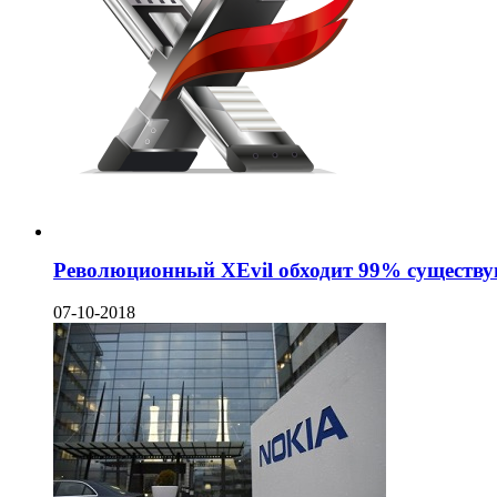
Революционный XEvil обходит 99% существ
07-10-2018