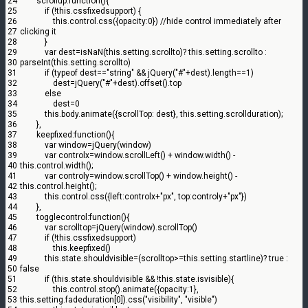
24
scrollup
:
function
(
)
{
25
if
(
!
this
.
cssfixedsupport
)
{
26
this
.
control
.
css
(
{
opacity
:
0
}
)
//hide control immediately after
27
clicking it
28
}
29
var
dest
=
isNaN
(
this
.
setting
.
scrollto
)
?
this
.
setting
.
scrollto
:
30
parseInt
(
this
.
setting
.
scrollto
)
31
if
(
typeof
dest
==
"string"
&&
jQuery
(
"#"
+
dest
)
.
length
==
1
)
32
dest
=
jQuery
(
"#"
+
dest
)
.
offset
(
)
.
top
33
else
34
dest
=
0
35
this
.
body
.
animate
(
{
scrollTop
:
dest
}
,
this
.
setting
.
scrollduration
)
;
36
}
,
37
keepfixed
:
function
(
)
{
38
var
window
=
jQuery
(
window
)
39
var
controlx
=
window
.
scrollLeft
(
)
+
window
.
width
(
)
-
40
this
.
control
.
width
(
)
;
41
var
controly
=
window
.
scrollTop
(
)
+
window
.
height
(
)
-
42
this
.
control
.
height
(
)
;
43
this
.
control
.
css
(
{
left
:
controlx
+
"px"
,
top
:
controly
+
"px"
}
)
44
}
,
45
togglecontrol
:
function
(
)
{
46
var
scrolltop
=
jQuery
(
window
)
.
scrollTop
(
)
47
if
(
!
this
.
cssfixedsupport
)
48
this
.
keepfixed
(
)
49
this
.
state
.
shouldvisible
=
(
scrolltop
>=
this
.
setting
.
startline
)
?
true
:
50
false
51
if
(
this
.
state
.
shouldvisible
&&
!
this
.
state
.
isvisible
)
{
52
this
.
control
.
stop
(
)
.
animate
(
{
opacity
:
1
}
,
53
this
.
setting
.
fadeduration
[
0
]
)
.
css
(
"visibility"
,
"visible"
)