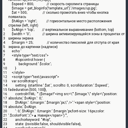
$speed
=
800
;
// скорость скролинга страницы
$image
=
get_bloginfo
(
'template_url'
)
.
'/images/up.jpg'
;
$at
=
500
;
// сколько промотать вниз чтобы кнопка
появилась
$hAlign
=
'right'
;
// горизонтальное место расположения
стрелки (left, right)
1
$vAlign
=
'top'
;
// вертикальное выравнивание (bottom, top)
2
$width
=
'0'
;
// ширина активизирующейся зоны в процентах от
3
ширины экрана
4
$margin
=
25
;
// количество пикселей для отступа от края
5
экрана до картинки (надписи)
6
echo
'
7
<style
type
="text/css">
8
#topcontrol:hover
{
9
background
:
'.$color.'
;
10
}
11
</style>
12
<script
type
=
"text/javascript"
>
13
var
scrolltotop
=
{
14
setting
:
{
startline
:
'.$at.'
,
scrollto
:
0
,
scrollduration
:
'.$speed.'
,
15
fadeduration
:
[
500
,
100
]
}
,
16
controlHTML
:
"'.($image?'<img src=\"'.$image.'\" style=\"position:
17
absolute;'.$vAlign.': 0;'.
18
$hAlign.': 0;margin:'.$margin.'px;\" />':'<span style=\"position:
19
absolute;'.$vAlign.
20
': 0;'.$hAlign.': 0;margin:'.$margin.'px;font-size: 16px;color:
21
'.$colorFont.';\">▲ Наверх</span>').'"
,
22
anchorkeyword
:
"#top"
,
23
state
:
{
isvisible
:
false
,
shouldvisible
:
false
}
,