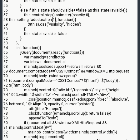
54
this
.
state
.
isvisible
=
true
55
}
56
else
if
(
this
.
state
.
shouldvisible
==
false
&&
this
.
state
.
isvisible
)
{
57
this
.
control
.
stop
(
)
.
animate
(
{
opacity
:
0
}
,
58
this
.
setting
.
fadeduration
[
1
]
,
function
(
)
{
59
$
(
this
)
.
css
(
"visibility"
,
"hidden"
)
60
}
)
61
this
.
state
.
isvisible
=
false
62
}
63
}
,
64
init
:
function
(
)
{
65
jQuery
(
document
)
.
ready
(
function
(
$
)
{
66
var
mainobj
=
scrolltotop
67
var
iebrws
=
document
.
all
68
mainobj
.
cssfixedsupport
=
!
iebrws
||
iebrws
&&
69
document
.
compatMode
==
"CSS1Compat"
&&
window
.
XMLHttpRequest
70
mainobj
.
body
=
(
window
.
opera
)
?
71
(
document
.
compatMode
==
"CSS1Compat"
?
$
(
"html"
)
:
$
(
"body"
)
)
:
72
$
(
"html,body"
)
73
mainobj
.
control
=
$
(
"<div id=\"topcontrol\" style=\"height:
74
100%;width: '.$width.'%;\">"
+
mainobj
.
controlHTML
+
"</div>"
)
75
.
css
(
{
position
:
mainobj
.
cssfixedsupport
?
"fixed"
:
"absolute"
,
76
bottom
:
0
,
'.$hAlign.'
:
0
,
opacity
:
0
,
cursor
:
"pointer"
}
)
77
.
attr
(
{
title
:
"Наверх"
}
)
78
.
click
(
function
(
)
{
mainobj
.
scrollup
(
)
;
return
false
}
)
79
.
appendTo
(
"body"
)
80
if
(
document
.
all
&&
!
window
.
XMLHttpRequest
&&
81
mainobj
.
control
.
text
(
)
!=
""
)
82
mainobj
.
control
.
css
(
{
width
:
mainobj
.
control
.
width
(
)
}
)
83
mainobj
.
togglecontrol
(
)