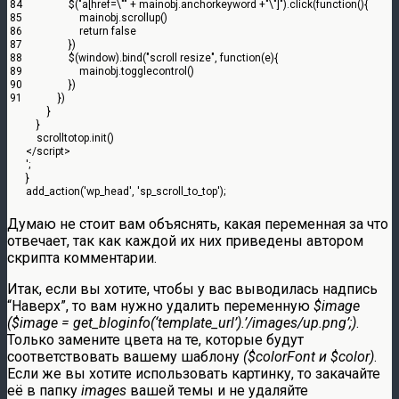
84
$
(
"a[href=\""
+
mainobj
.
anchorkeyword
+
"\"]"
)
.
click
(
function
(
)
{
85
mainobj
.
scrollup
(
)
86
return
false
87
}
)
88
$
(
window
)
.
bind
(
"scroll resize"
,
function
(
e
)
{
89
mainobj
.
togglecontrol
(
)
90
}
)
91
}
)
}
}
scrolltotop
.
init
(
)
</script>
'
;
}
add_action
(
'wp_head'
,
'sp_scroll_to_top'
)
;
Думаю не стоит вам объяснять, какая переменная за что
отвечает, так как каждой их них приведены автором
скрипта комментарии.
Итак, если вы хотите, чтобы у вас выводилась надпись
“Наверх”, то вам нужно удалить переменную
$image
($image = get_bloginfo(‘template_url’).’/images/up.png’;)
.
Только замените цвета на те, которые будут
соответствовать вашему шаблону
($colorFont и $color)
.
Если же вы хотите использовать картинку, то закачайте
её в папку
images
вашей темы и не удаляйте